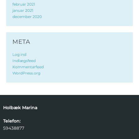
februar 2021
januar 2021
december 2020
META
Log ind
Indlægsfeed
Kommentarfeed
WordPress.org
Holbæk Marina
Telefon:
59438877