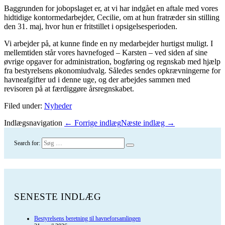
Baggrunden for jobopslaget er, at vi har indgået en aftale med vores
hidtidige kontormedarbejder, Cecilie, om at hun fratræder sin stilling
den 31. maj, hvor hun er fritstillet i opsigelsesperioden.
Vi arbejder på, at kunne finde en ny medarbejder hurtigst muligt. I
mellemtiden står vores havnefoged – Karsten – ved siden af sine
øvrige opgaver for administration, bogføring og regnskab med hjælp
fra bestyrelsens økonomiudvalg. Således sendes opkrævningerne for
havneafgifter ud i denne uge, og der arbejdes sammen med
revisoren på at færdiggøre årsregnskabet.
Filed under:
Nyheder
Indlægsnavigation
← Forrige indlæg
Næste indlæg →
Search for:
SENESTE INDLÆG
Bestyrelsens beretning til havneforsamlingen