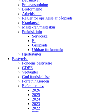
Bådstativer
Frihavnsordning
Broformænd
Arbejdshold
Regler for opsigelse af bådplads
Krankørsel
Mastekran/masteskur
Praktisk info
Servicekaj
El
Grillplads
Uddrag fra kontrakt
Hjertestarter
Bestyrelse
Fondens bestyrelse
GDPR
Vedtægter
God fondsledelse
Forretningsorden
Referater m.v.
2026
2025
2024
2023
2022