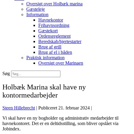
Oversigt over Holbæk marina
Gæsteleje
Information
Havnekontor
Frihavnsordning
Gæstekort
Ordensreglement
Beredskab/hjertestarter
Brug af grill
Brug af el i båden
Praktisk information
Oversigt over Marinaen
Søg
Holbæk Marina skal have ny
kontormedarbejder
Steen Hillebrecht
|
Publiceret
21. februar 2024
|
Vi skal have en ny bogholder og administrativ medarbejder til
havnekontoret. Det er en deltidsstilling, som bliver opslået via
Jobindex.