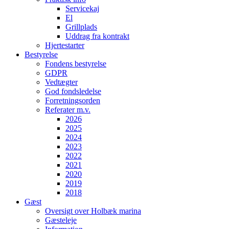
Servicekaj
El
Grillplads
Uddrag fra kontrakt
Hjertestarter
Bestyrelse
Fondens bestyrelse
GDPR
Vedtægter
God fondsledelse
Forretningsorden
Referater m.v.
2026
2025
2024
2023
2022
2021
2020
2019
2018
Gæst
Oversigt over Holbæk marina
Gæsteleje