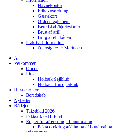
Information
Havnekontor
Frihavnsordning
Gæstekort
Ordensreglement
Beredskab/hjertestarter
Brug af grill
Brug af el i båden
Praktisk information
Oversigt over Marinaen
A
Velkommen
Om os
Link
Holbæk Sejlklub
Holbæk Tursejlerklub
Havnekontor
Beredskab
Nyheder
Bådejer
Takstblad 2026
Faktaark GTL Fuel
Regler for afrensning af bundmaling
Fakta omkring afslibning af bundmaling