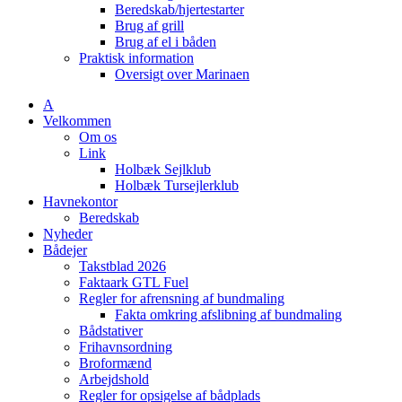
Beredskab/hjertestarter
Brug af grill
Brug af el i båden
Praktisk information
Oversigt over Marinaen
A
Velkommen
Om os
Link
Holbæk Sejlklub
Holbæk Tursejlerklub
Havnekontor
Beredskab
Nyheder
Bådejer
Takstblad 2026
Faktaark GTL Fuel
Regler for afrensning af bundmaling
Fakta omkring afslibning af bundmaling
Bådstativer
Frihavnsordning
Broformænd
Arbejdshold
Regler for opsigelse af bådplads