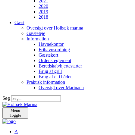
2021
2020
2019
2018
Gæst
Oversigt over Holbæk marina
Gæsteleje
Information
Havnekontor
Frihavnsordning
Gæstekort
Ordensreglement
Beredskab/hjertestarter
Brug af grill
Brug af el i båden
Praktisk information
Oversigt over Marinaen
Søg
Menu
Toggle
A