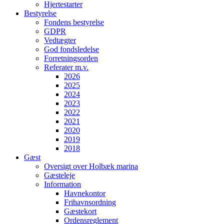
Hjertestarter
Bestyrelse
Fondens bestyrelse
GDPR
Vedtægter
God fondsledelse
Forretningsorden
Referater m.v.
2026
2025
2024
2023
2022
2021
2020
2019
2018
Gæst
Oversigt over Holbæk marina
Gæsteleje
Information
Havnekontor
Frihavnsordning
Gæstekort
Ordensreglement