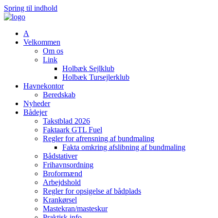
Spring til indhold
A
Velkommen
Om os
Link
Holbæk Sejlklub
Holbæk Tursejlerklub
Havnekontor
Beredskab
Nyheder
Bådejer
Takstblad 2026
Faktaark GTL Fuel
Regler for afrensning af bundmaling
Fakta omkring afslibning af bundmaling
Bådstativer
Frihavnsordning
Broformænd
Arbejdshold
Regler for opsigelse af bådplads
Krankørsel
Mastekran/masteskur
Praktisk info