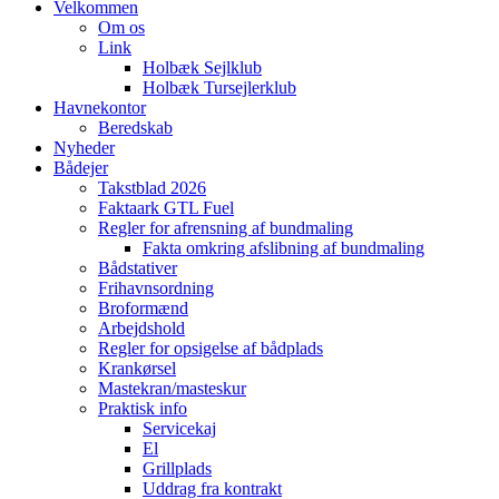
Velkommen
Om os
Link
Holbæk Sejlklub
Holbæk Tursejlerklub
Havnekontor
Beredskab
Nyheder
Bådejer
Takstblad 2026
Faktaark GTL Fuel
Regler for afrensning af bundmaling
Fakta omkring afslibning af bundmaling
Bådstativer
Frihavnsordning
Broformænd
Arbejdshold
Regler for opsigelse af bådplads
Krankørsel
Mastekran/masteskur
Praktisk info
Servicekaj
El
Grillplads
Uddrag fra kontrakt