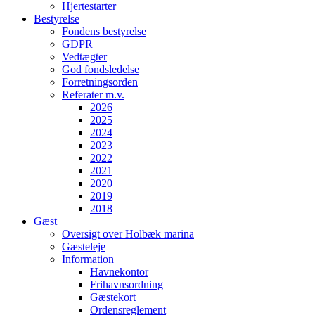
Hjertestarter
Bestyrelse
Fondens bestyrelse
GDPR
Vedtægter
God fondsledelse
Forretningsorden
Referater m.v.
2026
2025
2024
2023
2022
2021
2020
2019
2018
Gæst
Oversigt over Holbæk marina
Gæsteleje
Information
Havnekontor
Frihavnsordning
Gæstekort
Ordensreglement