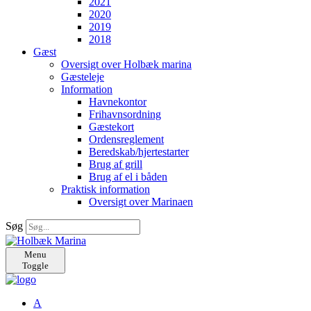
2021
2020
2019
2018
Gæst
Oversigt over Holbæk marina
Gæsteleje
Information
Havnekontor
Frihavnsordning
Gæstekort
Ordensreglement
Beredskab/hjertestarter
Brug af grill
Brug af el i båden
Praktisk information
Oversigt over Marinaen
Søg
Menu
Toggle
A