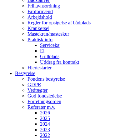
Bådstativer
Frihavnsordning
Broformænd
Arbejdshold
Regler for opsigelse af bådplads
Krankørsel
Mastekran/masteskur
Praktisk info
Servicekaj
El
Grillplads
Uddrag fra kontrakt
Hjertestarter
Bestyrelse
Fondens bestyrelse
GDPR
Vedtægter
God fondsledelse
Forretningsorden
Referater m.v.
2026
2025
2024
2023
2022