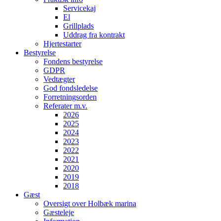
Servicekaj
El
Grillplads
Uddrag fra kontrakt
Hjertestarter
Bestyrelse
Fondens bestyrelse
GDPR
Vedtægter
God fondsledelse
Forretningsorden
Referater m.v.
2026
2025
2024
2023
2022
2021
2020
2019
2018
Gæst
Oversigt over Holbæk marina
Gæsteleje