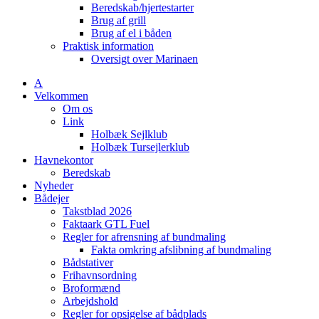
Beredskab/hjertestarter
Brug af grill
Brug af el i båden
Praktisk information
Oversigt over Marinaen
A
Velkommen
Om os
Link
Holbæk Sejlklub
Holbæk Tursejlerklub
Havnekontor
Beredskab
Nyheder
Bådejer
Takstblad 2026
Faktaark GTL Fuel
Regler for afrensning af bundmaling
Fakta omkring afslibning af bundmaling
Bådstativer
Frihavnsordning
Broformænd
Arbejdshold
Regler for opsigelse af bådplads