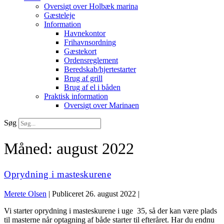
Oversigt over Holbæk marina
Gæsteleje
Information
Havnekontor
Frihavnsordning
Gæstekort
Ordensreglement
Beredskab/hjertestarter
Brug af grill
Brug af el i båden
Praktisk information
Oversigt over Marinaen
Søg
Måned:
august 2022
Oprydning i masteskurene
Merete Olsen
|
Publiceret
26. august 2022
|
Vi starter oprydning i masteskurene i uge 35, så der kan være plads
til masterne når optagning af både starter til efteråret. Har du endnu