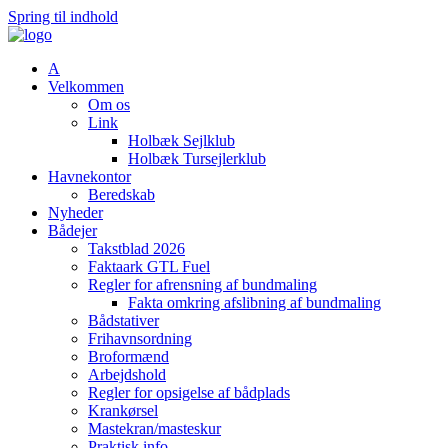
Spring til indhold
A
Velkommen
Om os
Link
Holbæk Sejlklub
Holbæk Tursejlerklub
Havnekontor
Beredskab
Nyheder
Bådejer
Takstblad 2026
Faktaark GTL Fuel
Regler for afrensning af bundmaling
Fakta omkring afslibning af bundmaling
Bådstativer
Frihavnsordning
Broformænd
Arbejdshold
Regler for opsigelse af bådplads
Krankørsel
Mastekran/masteskur
Praktisk info