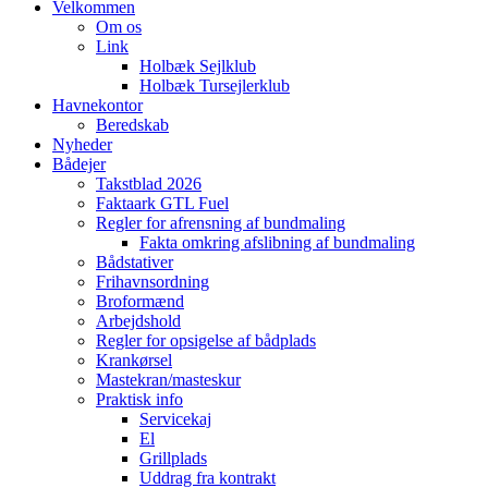
Velkommen
Om os
Link
Holbæk Sejlklub
Holbæk Tursejlerklub
Havnekontor
Beredskab
Nyheder
Bådejer
Takstblad 2026
Faktaark GTL Fuel
Regler for afrensning af bundmaling
Fakta omkring afslibning af bundmaling
Bådstativer
Frihavnsordning
Broformænd
Arbejdshold
Regler for opsigelse af bådplads
Krankørsel
Mastekran/masteskur
Praktisk info
Servicekaj
El
Grillplads
Uddrag fra kontrakt