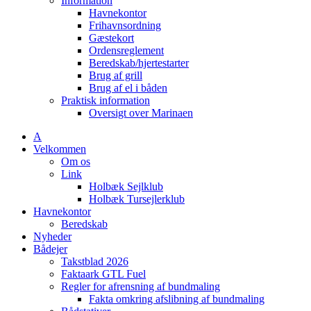
Information
Havnekontor
Frihavnsordning
Gæstekort
Ordensreglement
Beredskab/hjertestarter
Brug af grill
Brug af el i båden
Praktisk information
Oversigt over Marinaen
A
Velkommen
Om os
Link
Holbæk Sejlklub
Holbæk Tursejlerklub
Havnekontor
Beredskab
Nyheder
Bådejer
Takstblad 2026
Faktaark GTL Fuel
Regler for afrensning af bundmaling
Fakta omkring afslibning af bundmaling