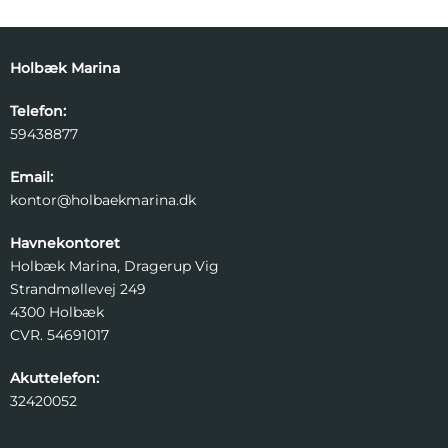
Holbæk Marina
Telefon:
59438877
Email:
kontor@holbaekmarina.dk
Havnekontoret
Holbæk Marina, Dragerup Vig
Strandmøllevej 249
4300 Holbæk
CVR. 54691017
Akuttelefon:
32420052