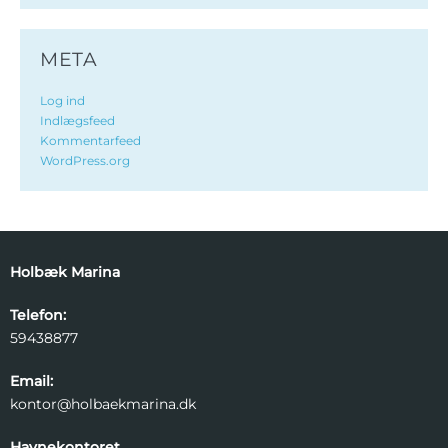
META
Log ind
Indlægsfeed
Kommentarfeed
WordPress.org
Holbæk Marina
Telefon:
59438877
Email:
kontor@holbaekmarina.dk
Havnekontoret