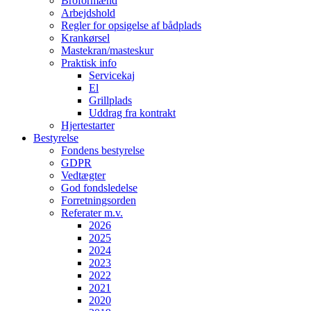
Broformænd
Arbejdshold
Regler for opsigelse af bådplads
Krankørsel
Mastekran/masteskur
Praktisk info
Servicekaj
El
Grillplads
Uddrag fra kontrakt
Hjertestarter
Bestyrelse
Fondens bestyrelse
GDPR
Vedtægter
God fondsledelse
Forretningsorden
Referater m.v.
2026
2025
2024
2023
2022
2021
2020