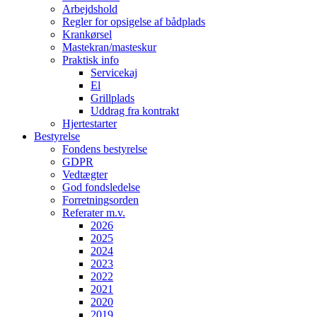
Arbejdshold
Regler for opsigelse af bådplads
Krankørsel
Mastekran/masteskur
Praktisk info
Servicekaj
El
Grillplads
Uddrag fra kontrakt
Hjertestarter
Bestyrelse
Fondens bestyrelse
GDPR
Vedtægter
God fondsledelse
Forretningsorden
Referater m.v.
2026
2025
2024
2023
2022
2021
2020
2019