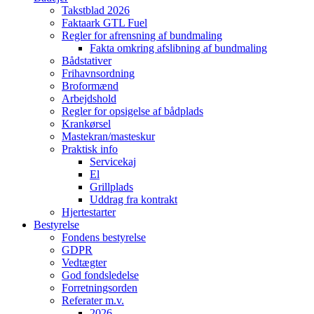
Takstblad 2026
Faktaark GTL Fuel
Regler for afrensning af bundmaling
Fakta omkring afslibning af bundmaling
Bådstativer
Frihavnsordning
Broformænd
Arbejdshold
Regler for opsigelse af bådplads
Krankørsel
Mastekran/masteskur
Praktisk info
Servicekaj
El
Grillplads
Uddrag fra kontrakt
Hjertestarter
Bestyrelse
Fondens bestyrelse
GDPR
Vedtægter
God fondsledelse
Forretningsorden
Referater m.v.
2026