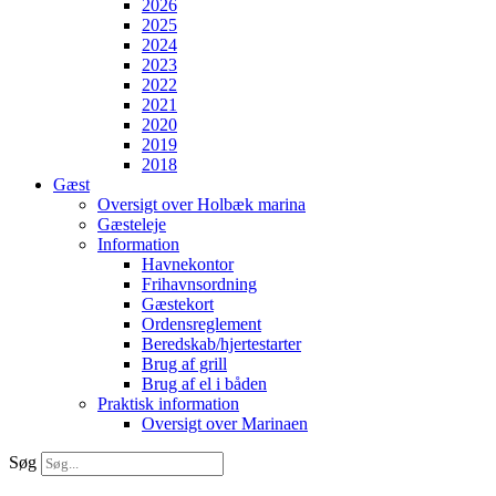
2026
2025
2024
2023
2022
2021
2020
2019
2018
Gæst
Oversigt over Holbæk marina
Gæsteleje
Information
Havnekontor
Frihavnsordning
Gæstekort
Ordensreglement
Beredskab/hjertestarter
Brug af grill
Brug af el i båden
Praktisk information
Oversigt over Marinaen
Søg