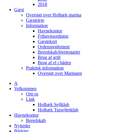
2018
Gæst
Oversigt over Holbæk marina
Gæsteleje
Information
Havnekontor
Frihavnsordning
Gæstekort
Ordensreglement
Beredskab/hjertestarter
Brug af grill
Brug af el i båden
Praktisk information
Oversigt over Marinaen
A
Velkommen
Om os
Link
Holbæk Sejlklub
Holbæk Tursejlerklub
Havnekontor
Beredskab
Nyheder
Bådejer