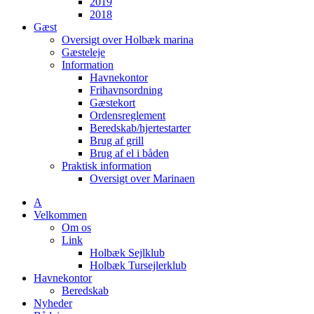
2019
2018
Gæst
Oversigt over Holbæk marina
Gæsteleje
Information
Havnekontor
Frihavnsordning
Gæstekort
Ordensreglement
Beredskab/hjertestarter
Brug af grill
Brug af el i båden
Praktisk information
Oversigt over Marinaen
A
Velkommen
Om os
Link
Holbæk Sejlklub
Holbæk Tursejlerklub
Havnekontor
Beredskab
Nyheder