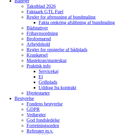
Bådejer
Takstblad 2026
Faktaark GTL Fuel
Regler for afrensning af bundmaling
Fakta omkring afslibning af bundmaling
Bådstativer
Frihavnsordning
Broformænd
Arbejdshold
Regler for opsigelse af bådplads
Krankørsel
Mastekran/masteskur
Praktisk info
Servicekaj
El
Grillplads
Uddrag fra kontrakt
Hjertestarter
Bestyrelse
Fondens bestyrelse
GDPR
Vedtægter
God fondsledelse
Forretningsorden
Referater m.v.