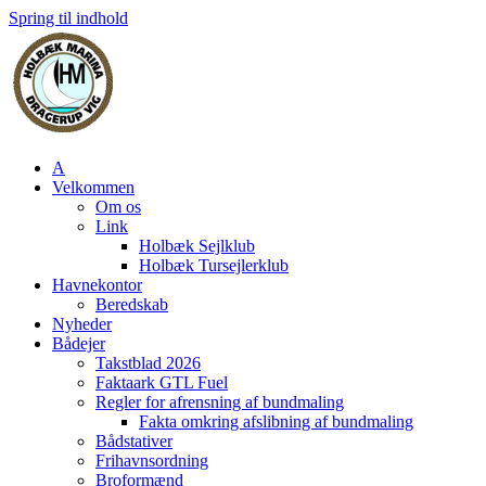
Spring til indhold
A
Velkommen
Om os
Link
Holbæk Sejlklub
Holbæk Tursejlerklub
Havnekontor
Beredskab
Nyheder
Bådejer
Takstblad 2026
Faktaark GTL Fuel
Regler for afrensning af bundmaling
Fakta omkring afslibning af bundmaling
Bådstativer
Frihavnsordning
Broformænd