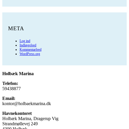
META
Log ind
Indlægsfeed
Kommentarfeed
WordPress.org
Holbæk Marina
Telefon:
59438877
Email:
kontor@holbaekmarina.dk
Havnekontoret
Holbæk Marina, Dragerup Vig
Strandmøllevej 249
4300 Holbæk