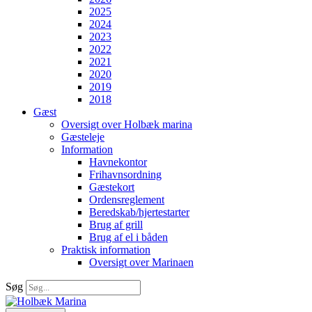
2025
2024
2023
2022
2021
2020
2019
2018
Gæst
Oversigt over Holbæk marina
Gæsteleje
Information
Havnekontor
Frihavnsordning
Gæstekort
Ordensreglement
Beredskab/hjertestarter
Brug af grill
Brug af el i båden
Praktisk information
Oversigt over Marinaen
Søg