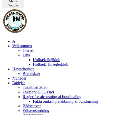
Menu
Toggle
A
Velkommen
Om os
Link
Holbæk Sejlklub
Holbæk Tursejlerklub
Havnekontor
Beredskab
Nyheder
Bådejer
Takstblad 2026
Faktaark GTL Fuel
Regler for afrensning af bundmaling
Fakta omkring afslibning af bundmaling
Bådstativer
Frihavnsordning