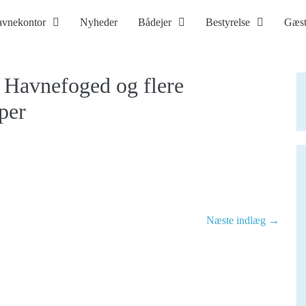
vnekontor
Nyheder
Bådejer
Bestyrelse
Gæs
 Havnefoged og flere
per
Næste indlæg →