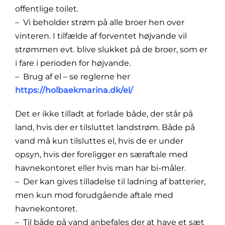
offentlige toilet.
– Vi beholder strøm på alle broer hen over
vinteren. I tilfælde af forventet højvande vil
strømmen evt. blive slukket på de broer, som er
i fare i perioden for højvande.
– Brug af el – se reglerne her
https://holbaekmarina.dk/el/
Det er ikke tilladt at forlade både, der står på
land, hvis der er tilsluttet landstrøm. Både på
vand må kun tilsluttes el, hvis de er under
opsyn, hvis der foreligger en særaftale med
havnekontoret eller hvis man har bi-måler.
– Der kan gives tilladelse til ladning af batterier,
men kun mod forudgående aftale med
havnekontoret.
– Til både på vand anbefales der at have et sæt