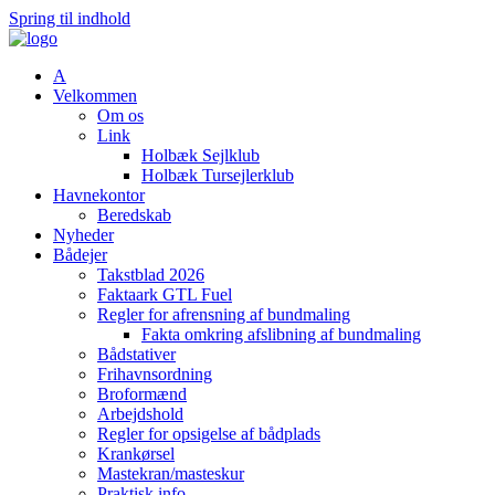
Spring til indhold
A
Velkommen
Om os
Link
Holbæk Sejlklub
Holbæk Tursejlerklub
Havnekontor
Beredskab
Nyheder
Bådejer
Takstblad 2026
Faktaark GTL Fuel
Regler for afrensning af bundmaling
Fakta omkring afslibning af bundmaling
Bådstativer
Frihavnsordning
Broformænd
Arbejdshold
Regler for opsigelse af bådplads
Krankørsel
Mastekran/masteskur
Praktisk info