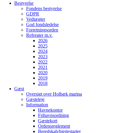
Bestyrelse
Fondens bestyrelse
GDPR
Vedtægter
God fondsledelse
Forretningsorden
Referater m.v.
2026
2025
2024
2023
2022
2021
2020
2019
2018
Gæst
Oversigt over Holbæk marina
Gæsteleje
Information
Havnekontor
Frihavnsordning
Gæstekort
Ordensreglement
Beredskab/hjertestarter