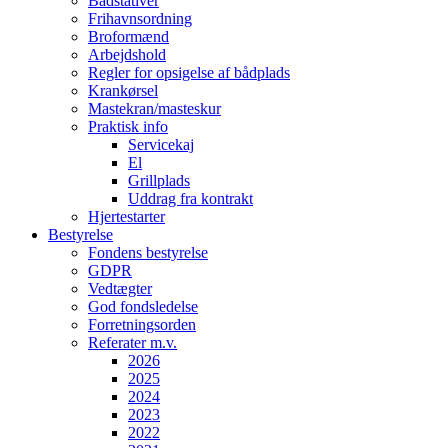
Bådstativer
Frihavnsordning
Broformænd
Arbejdshold
Regler for opsigelse af bådplads
Krankørsel
Mastekran/masteskur
Praktisk info
Servicekaj
El
Grillplads
Uddrag fra kontrakt
Hjertestarter
Bestyrelse
Fondens bestyrelse
GDPR
Vedtægter
God fondsledelse
Forretningsorden
Referater m.v.
2026
2025
2024
2023
2022