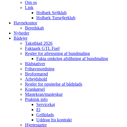
Om os
Link
Holbæk Sejlklub
Holbæk Tursejlerklub
Havnekontor
Beredskab
Nyheder
Bådejer
Takstblad 2026
Faktaark GTL Fuel
Regler for afrensning af bundmaling
Fakta omkring afslibning af bundmaling
Bådstativer
Frihavnsordning
Broformænd
Arbejdshold
Regler for opsigelse af bådplads
Krankørsel
Mastekran/masteskur
Praktisk info
Servicekaj
El
Grillplads
Uddrag fra kontrakt
Hjertestarter