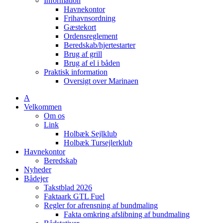
Information
Havnekontor
Frihavnsordning
Gæstekort
Ordensreglement
Beredskab/hjertestarter
Brug af grill
Brug af el i båden
Praktisk information
Oversigt over Marinaen
A
Velkommen
Om os
Link
Holbæk Sejlklub
Holbæk Tursejlerklub
Havnekontor
Beredskab
Nyheder
Bådejer
Takstblad 2026
Faktaark GTL Fuel
Regler for afrensning af bundmaling
Fakta omkring afslibning af bundmaling