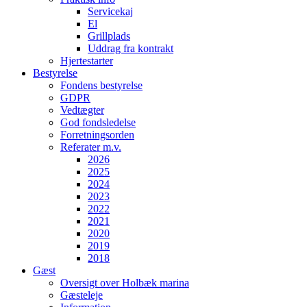
Servicekaj
El
Grillplads
Uddrag fra kontrakt
Hjertestarter
Bestyrelse
Fondens bestyrelse
GDPR
Vedtægter
God fondsledelse
Forretningsorden
Referater m.v.
2026
2025
2024
2023
2022
2021
2020
2019
2018
Gæst
Oversigt over Holbæk marina
Gæsteleje