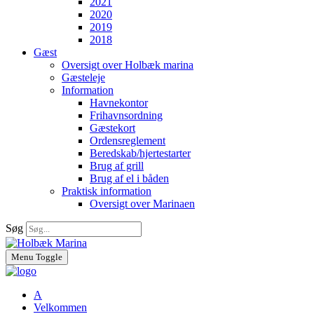
2021
2020
2019
2018
Gæst
Oversigt over Holbæk marina
Gæsteleje
Information
Havnekontor
Frihavnsordning
Gæstekort
Ordensreglement
Beredskab/hjertestarter
Brug af grill
Brug af el i båden
Praktisk information
Oversigt over Marinaen
Søg
Menu Toggle
A
Velkommen