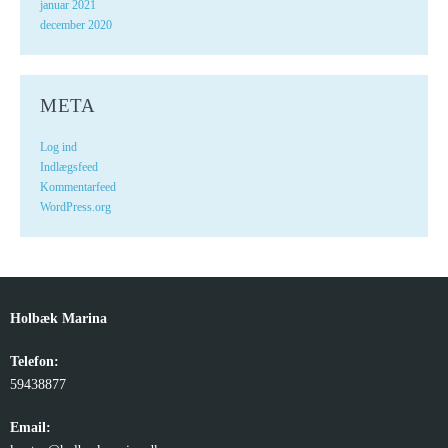
januar 2021
december 2020
META
Log ind
Indlægsfeed
Kommentarfeed
WordPress.org
Holbæk Marina
Telefon:
59438877
Email: